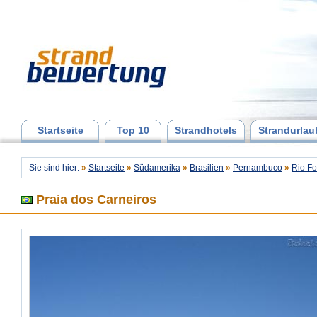
Startseite
Top 10
Strandhotels
Strandurlau
Sie sind hier:
»
Startseite
»
Südamerika
»
Brasilien
»
Pernambuco
»
Rio F
Praia dos Carneiros