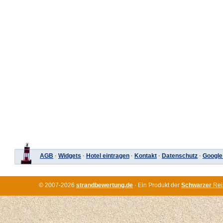
AGB
·
Widgets
·
Hotel eintragen
·
Kontakt
·
Datenschutz
·
Google
© 2007-2026
strandbewertung.de
· Ein Produkt der
Schwarzer
Rei