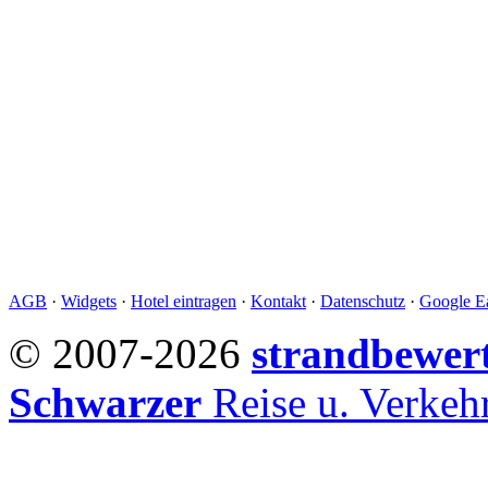
AGB
·
Widgets
·
Hotel eintragen
·
Kontakt
·
Datenschutz
·
Google Ea
© 2007-2026
strandbewer
Schwarzer
Reise u. Verke