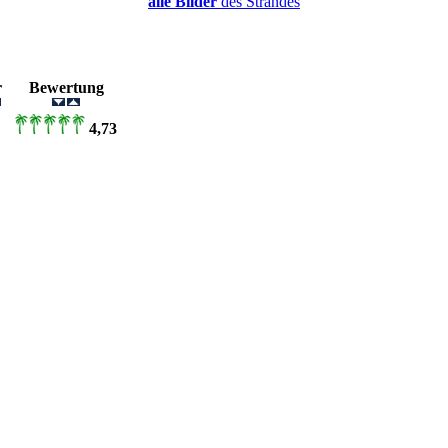
alle Bilder
des Strandes
er
Bewertung
4,73