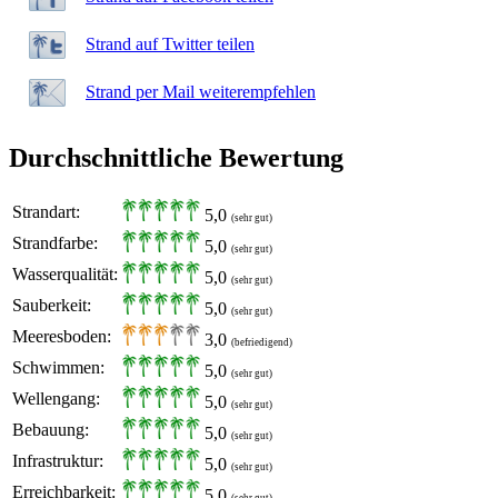
Strand auf Twitter teilen
Strand per Mail weiterempfehlen
Durchschnittliche Bewertung
Strandart:
5,0
(sehr gut)
Strandfarbe:
5,0
(sehr gut)
Wasserqualität:
5,0
(sehr gut)
Sauberkeit:
5,0
(sehr gut)
Meeresboden:
3,0
(befriedigend)
Schwimmen:
5,0
(sehr gut)
Wellengang:
5,0
(sehr gut)
Bebauung:
5,0
(sehr gut)
Infrastruktur:
5,0
(sehr gut)
Erreichbarkeit:
5,0
(sehr gut)