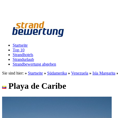
Startseite
Top 10
Strandhotels
Strandurlaub
Strandbewertung abgeben
Sie sind hier:
»
Startseite
»
Südamerika
»
Venezuela
»
Isla Margarita
Playa de Caribe