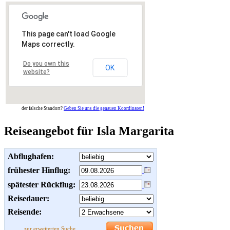
This page can't load Google
Maps correctly.
Do you own this
OK
website?
der falsche Standort?
Geben Sie uns die genauen Koordinaten!
Reiseangebot für Isla Margarita
Abflughafen:
frühester Hinflug:
spätester Rückflug:
Reisedauer:
Reisende:
zur erweiterten Suche