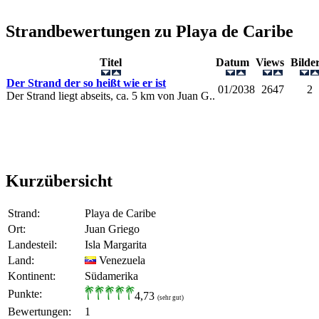
Strandbewertungen zu
Playa de Caribe
Titel
Datum
Views
Bild
Der Strand der so heißt wie er ist
01/2038
2647
2
Der Strand liegt abseits, ca. 5 km von Juan G..
Kurzübersicht
Strand:
Playa de Caribe
Ort:
Juan Griego
Landesteil:
Isla Margarita
Land:
Venezuela
Kontinent:
Südamerika
Punkte:
4,73
(sehr gut)
Bewertungen:
1