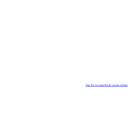
Was Sie vor dem Klick wissen sollten