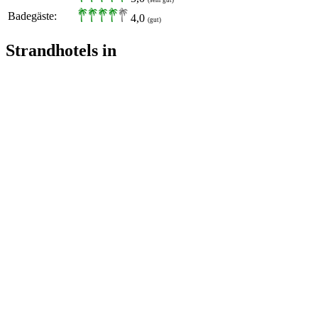
Badegäste:
4,0
(gut)
Strandhotels in