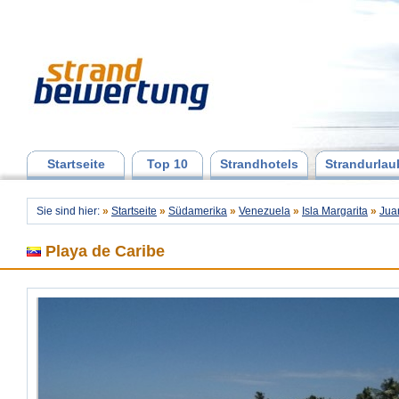
Startseite
Top 10
Strandhotels
Strandurlau
Sie sind hier:
»
Startseite
»
Südamerika
»
Venezuela
»
Isla Margarita
»
Jua
Playa de Caribe