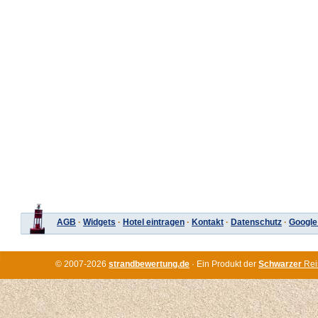
AGB
·
Widgets
·
Hotel eintragen
·
Kontakt
·
Datenschutz
·
Google
© 2007-2026
strandbewertung.de
· Ein Produkt der
Schwarzer
Rei