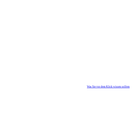
Was Sie vor dem Klick wissen sollten