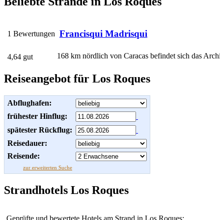
Beliebte Strände in Los Roques
Francisqui Madrisqui
1 Bewertungen
168 km nördlich von Caracas befindet sich das Arch
4,64 gut
Reiseangebot für Los Roques
Abflughafen:
frühester Hinflug:
spätester Rückflug:
Reisedauer:
Reisende:
zur erweiterten Suche
Strandhotels Los Roques
Geprüfte und bewertete Hotels am Strand in Los Roques: