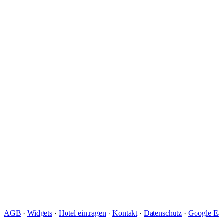
AGB
·
Widgets
·
Hotel eintragen
·
Kontakt
·
Datenschutz
·
Google Ea