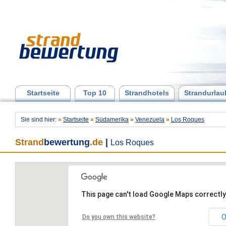
Startseite
Top 10
Strandhotels
Strandurlau
Sie sind hier:
»
Startseite
»
Südamerika
»
Venezuela
»
Los Roques
Strand
bewertung
.de
|
Los Roques
This page can't load Google Maps correctly
O
Do you own this website?