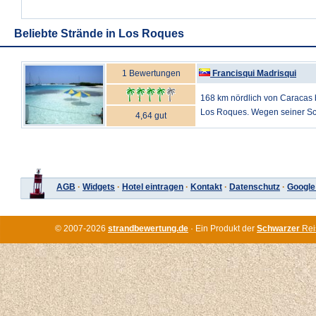
Beliebte Strände in Los Roques
1 Bewertungen
Francisqui Madrisqui
168 km nördlich von Caracas b
Los Roques. Wegen seiner Sch
4,64 gut
AGB
·
Widgets
·
Hotel eintragen
·
Kontakt
·
Datenschutz
·
Google
© 2007-2026
strandbewertung.de
· Ein Produkt der
Schwarzer
Rei