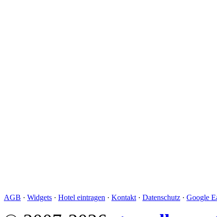
AGB
·
Widgets
·
Hotel eintragen
·
Kontakt
·
Datenschutz
·
Google Ea