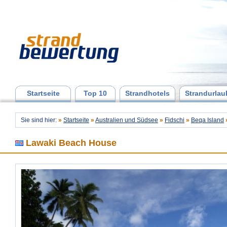
Startseite
Top 10
Strandhotels
Strandurlau
Sie sind hier:
»
Startseite
»
Australien und Südsee
»
Fidschi
»
Beqa Island
Lawaki Beach House