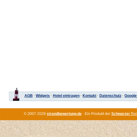
AGB
·
Widgets
·
Hotel eintragen
·
Kontakt
·
Datenschutz
·
Google
© 2007-2026
strandbewertung.de
· Ein Produkt der
Schwarzer
Rei