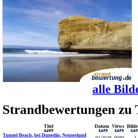
alle Bild
Strandbewertungen zu
Titel
Datum
Views
Bild
Tunnel Beach, bei Dunedin, Neuseeland
01/2038
9089
1