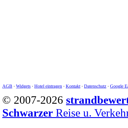
AGB
·
Widgets
·
Hotel eintragen
·
Kontakt
·
Datenschutz
·
Google Ea
© 2007-2026
strandbewer
Schwarzer
Reise u. Verke