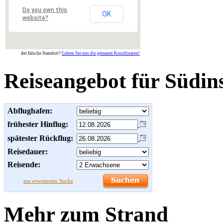
Do you own this
OK
website?
der falsche Standort?
Geben Sie uns die genauen Koordinaten!
Reiseangebot für Südin
Abflughafen:
frühester Hinflug:
spätester Rückflug:
Reisedauer:
Reisende:
zur erweiterten Suche
Mehr zum Strand