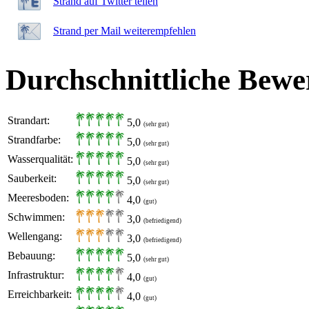
Strand auf Twitter teilen
Strand per Mail weiterempfehlen
Durchschnittliche Bewe
Strandart:
5,0
(sehr gut)
Strandfarbe:
5,0
(sehr gut)
Wasserqualität:
5,0
(sehr gut)
Sauberkeit:
5,0
(sehr gut)
Meeresboden:
4,0
(gut)
Schwimmen:
3,0
(befriedigend)
Wellengang:
3,0
(befriedigend)
Bebauung:
5,0
(sehr gut)
Infrastruktur:
4,0
(gut)
Erreichbarkeit:
4,0
(gut)