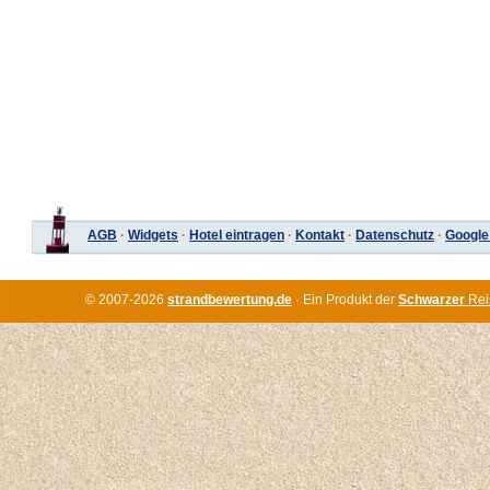
AGB
·
Widgets
·
Hotel eintragen
·
Kontakt
·
Datenschutz
·
Google
© 2007-2026
strandbewertung.de
· Ein Produkt der
Schwarzer
Rei