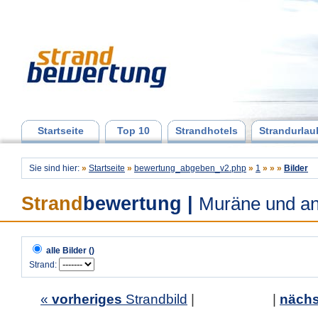
Startseite
Top 10
Strandhotels
Strandurlau
Sie sind hier:
»
Startseite
»
bewertung_abgeben_v2.php
»
1
»
»
»
Bilder
Strand
bewertung
|
Muräne und an
alle Bilder ()
Strand:
«
vorheriges
Strandbild
| |
nächs