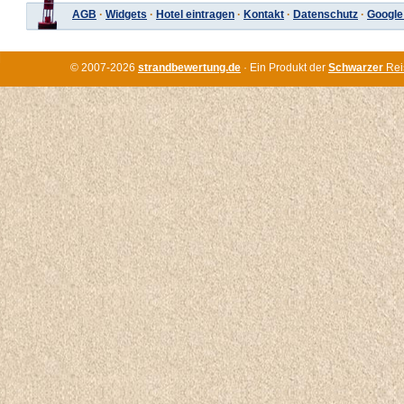
AGB
·
Widgets
·
Hotel eintragen
·
Kontakt
·
Datenschutz
·
Google
© 2007-2026
strandbewertung.de
· Ein Produkt der
Schwarzer
Rei