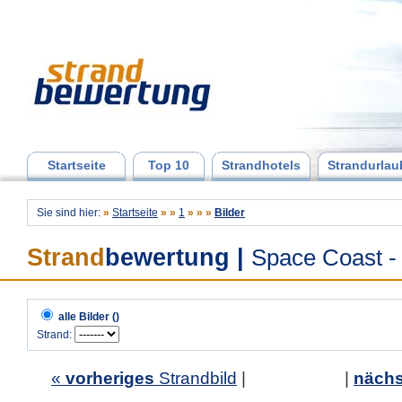
Startseite
Top 10
Strandhotels
Strandurlau
Sie sind hier:
»
Startseite
»
»
1
»
»
»
Bilder
Strand
bewertung
|
Space Coast -
alle Bilder ()
Strand:
«
vorheriges
Strandbild
| |
nächs