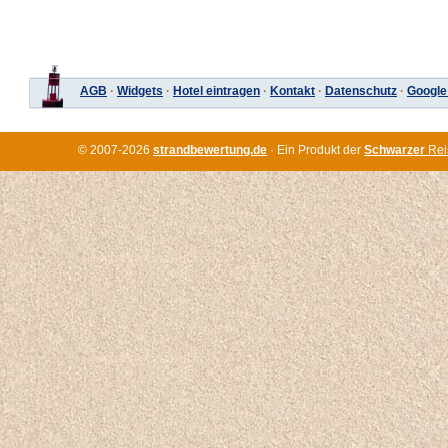
AGB
·
Widgets
·
Hotel eintragen
·
Kontakt
·
Datenschutz
·
Google
© 2007-2026
strandbewertung.de
· Ein Produkt der
Schwarzer
Rei