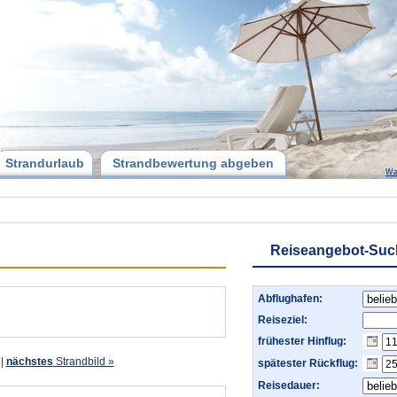
Strandurlaub
Strandbewertung abgeben
Wa
Reiseangebot-Suc
Abflughafen:
Reiseziel:
frühester Hinflug:
|
nächstes
Strandbild »
spätester Rückflug:
Reisedauer: