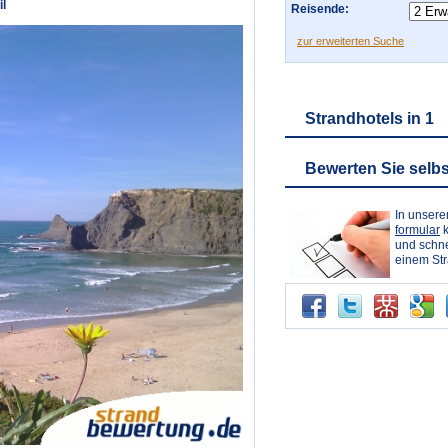
l
Reisende:
zur erweiterten Suche
Strandhotels in 1
Bewerten Sie selbs
In unser
formular
k
und schne
einem St