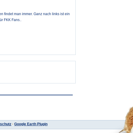
n findet man immer. Ganz nach links ist ein
für FKK Fans..
schutz
·
Google Earth Plugin