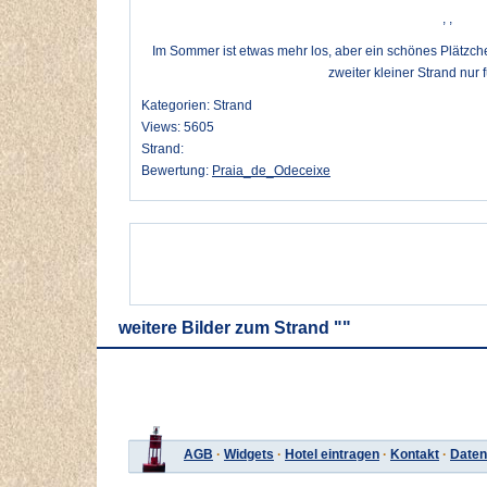
, ,
Im Sommer ist etwas mehr los, aber ein schönes Plätzche
zweiter kleiner Strand nur 
Kategorien: Strand
Views: 5605
Strand:
Bewertung:
Praia_de_Odeceixe
weitere Bilder zum Strand ""
AGB
·
Widgets
·
Hotel eintragen
·
Kontakt
·
Daten