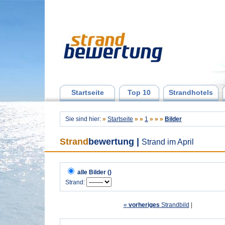
Startseite
Top 10
Strandhotels
Sie sind hier:
»
Startseite
»
»
1
»
»
»
Bilder
Strand
bewertung
|
Strand im April
alle Bilder ()
Strand:
«
vorheriges
Strandbild
| 