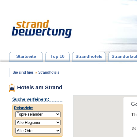
Startseite
Top 10
Strandhotels
Strandurlau
Sie sind hier:
»
Strandhotels
Hotels am Strand
Suche verfeinern:
Reiseziele:
Th
Do