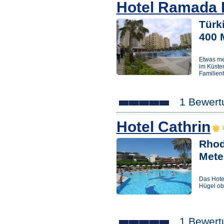
Hotel Ramada 
Türki
400 
Etwas me
im Küsten
Familienh
1 Bewert
Hotel Cathrin
Rhodo
Mete
Das Hotel
Hügel ob
1 Bewert