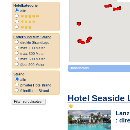
Hotelkategorie
alle
Entfernung zum Strand
direkte Strandlage
max. 100 Meter
max. 300 Meter
max. 500 Meter
über 500 Meter
Strandhotels
Strand
alle
privater Hotelstrand
öffentlicher Strand
Hotel Seaside
Lanz
: di