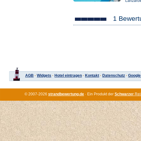
Lanzarot
1 Bewert
AGB
·
Widgets
·
Hotel eintragen
·
Kontakt
·
Datenschutz
·
Google
© 2007-2026
strandbewertung.de
· Ein Produkt der
Schwarzer
Rei