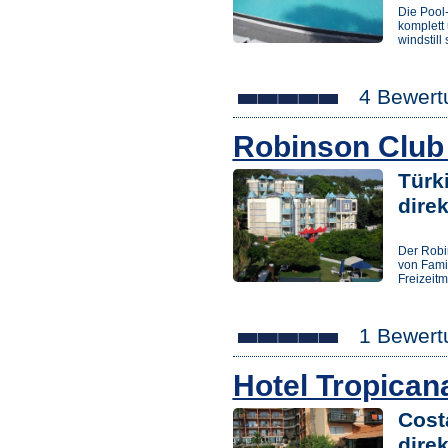
Die Pool
komplett
windstill 
4 Bewert
Robinson Club
Türki
dire
Der Robi
von Famil
Freizeit
1 Bewert
Hotel Tropican
Costa
dire