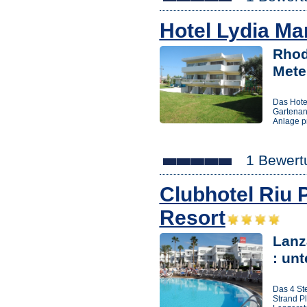
Hotel Lydia Ma
Rhod
Mete
Das Hote
Gartenan
Anlage p
1 Bewert
Clubhotel Riu 
Resort
Lanz
: un
Das 4 Ste
Strand Pl