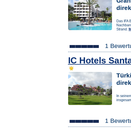
Gran
dire
Das IFA B
Nachbaro
Strand.
M
1 Bewert
IC Hotels Sant
Türki
dire
In seine
insgesam
1 Bewert