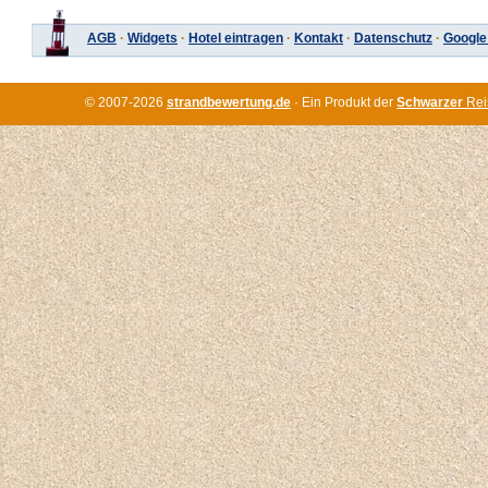
AGB
·
Widgets
·
Hotel eintragen
·
Kontakt
·
Datenschutz
·
Google
© 2007-2026
strandbewertung.de
· Ein Produkt der
Schwarzer
Rei