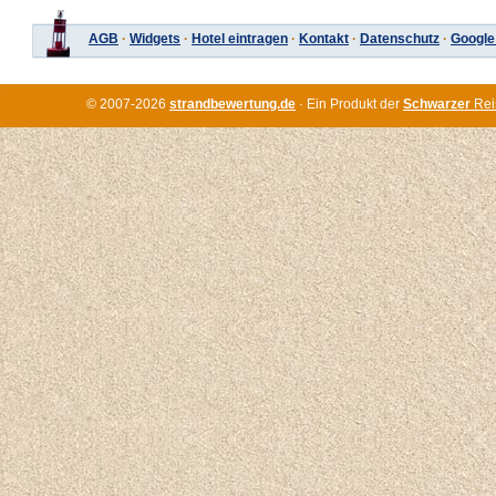
AGB
·
Widgets
·
Hotel eintragen
·
Kontakt
·
Datenschutz
·
Google
© 2007-2026
strandbewertung.de
· Ein Produkt der
Schwarzer
Rei