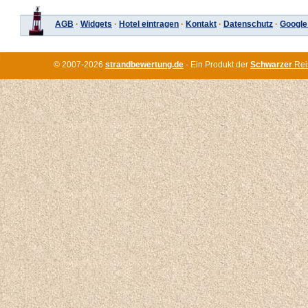
AGB
·
Widgets
·
Hotel eintragen
·
Kontakt
·
Datenschutz
·
Google
© 2007-2026
strandbewertung.de
· Ein Produkt der
Schwarzer
Rei