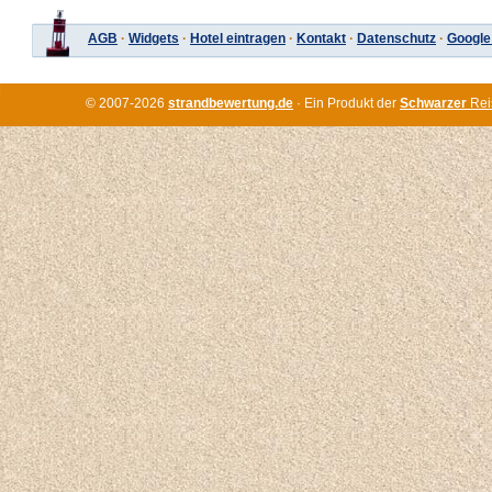
AGB
·
Widgets
·
Hotel eintragen
·
Kontakt
·
Datenschutz
·
Google
© 2007-2026
strandbewertung.de
· Ein Produkt der
Schwarzer
Rei