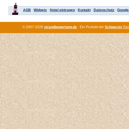
AGB
·
Widgets
·
Hotel eintragen
·
Kontakt
·
Datenschutz
·
Google
© 2007-2026
strandbewertung.de
· Ein Produkt der
Schwarzer
Rei