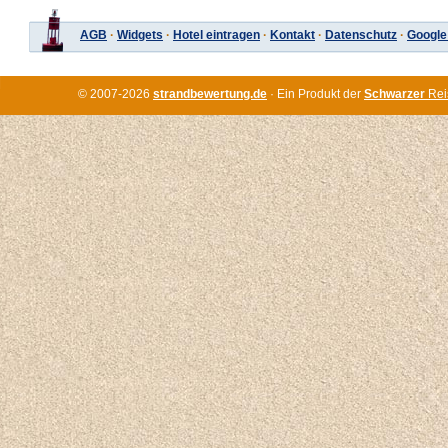
AGB
·
Widgets
·
Hotel eintragen
·
Kontakt
·
Datenschutz
·
Google
© 2007-2026
strandbewertung.de
· Ein Produkt der
Schwarzer
Rei