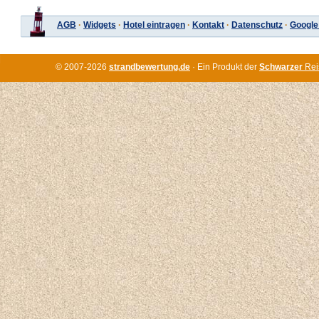
AGB
·
Widgets
·
Hotel eintragen
·
Kontakt
·
Datenschutz
·
Google
© 2007-2026
strandbewertung.de
· Ein Produkt der
Schwarzer
Rei