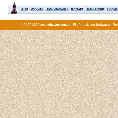
AGB
·
Widgets
·
Hotel eintragen
·
Kontakt
·
Datenschutz
·
Google
© 2007-2026
strandbewertung.de
· Ein Produkt der
Schwarzer
Rei