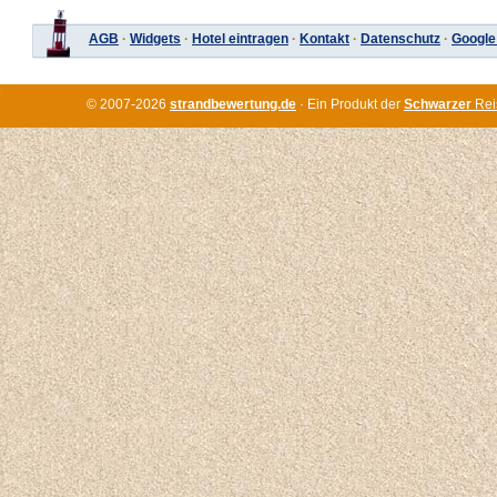
AGB
·
Widgets
·
Hotel eintragen
·
Kontakt
·
Datenschutz
·
Google
© 2007-2026
strandbewertung.de
· Ein Produkt der
Schwarzer
Rei