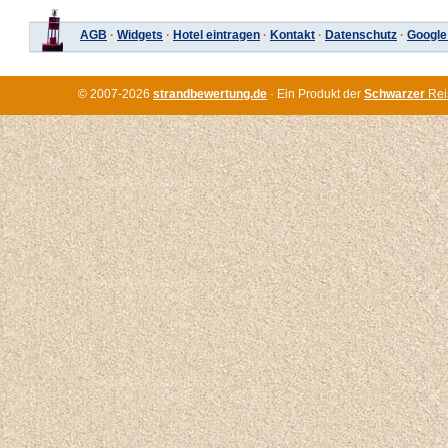
AGB
·
Widgets
·
Hotel eintragen
·
Kontakt
·
Datenschutz
·
Google
© 2007-2026
strandbewertung.de
· Ein Produkt der
Schwarzer
Rei