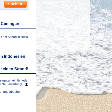
a Ceningan
ls am Strand in Nusa
en Indonesien
t einen Strand!
isegutschein für jede
lichte Bewertung!
wertung abgeben.