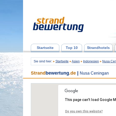
Startseite
Top 10
Strandhotels
Sie sind hier:
»
Startseite
»
Asien
»
Indonesien
»
Nusa Cen
Strand
bewertung
.de
|
Nusa Ceningan
This page can't load Google M
Do you own this website?