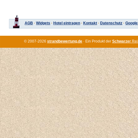
AGB
·
Widgets
·
Hotel eintragen
·
Kontakt
·
Datenschutz
·
Google
© 2007-2026
strandbewertung.de
· Ein Produkt der
Schwarzer
Rei