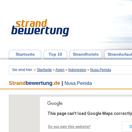
Startseite
Top 10
Strandhotels
Strandurlau
Sie sind hier:
»
Startseite
»
Asien
»
Indonesien
»
Nusa Penida
Strand
bewertung
.de
|
Nusa Penida
This page can't load Google Maps correctly
O
Do you own this website?