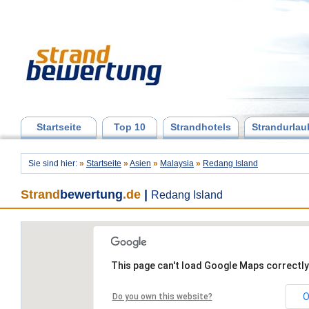
Startseite
Top 10
Strandhotels
Strandurlau
Sie sind hier:
»
Startseite
»
Asien
»
Malaysia
»
Redang Island
Strand
bewertung
.de
|
Redang Island
This page can't load Google Maps correctly
O
Do you own this website?