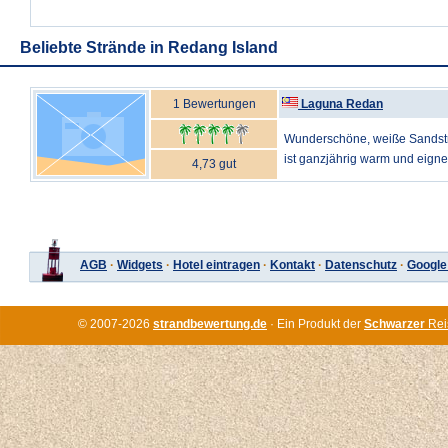
Beliebte Strände in Redang Island
1 Bewertungen
Laguna Redan
Wunderschöne, weiße Sandst
ist ganzjährig warm und eignet
4,73 gut
AGB
·
Widgets
·
Hotel eintragen
·
Kontakt
·
Datenschutz
·
Google
© 2007-2026
strandbewertung.de
· Ein Produkt der
Schwarzer
Rei