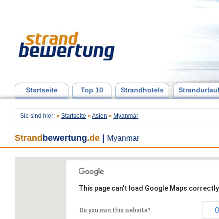
Startseite
Top 10
Strandhotels
Strandurlau
Sie sind hier:
»
Startseite
»
Asien
»
Myanmar
Strand
bewertung
.de
|
Myanmar
This page can't load Google Maps correctly
O
Do you own this website?