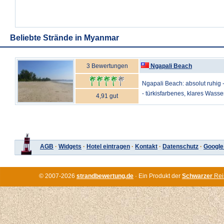
Beliebte Strände in Myanmar
3 Bewertungen
Ngapali Beach
Ngapali Beach: absolut ruhig -
- türkisfarbenes, klares Wasser
4,91 gut
AGB
·
Widgets
·
Hotel eintragen
·
Kontakt
·
Datenschutz
·
Google
© 2007-2026
strandbewertung.de
· Ein Produkt der
Schwarzer
Rei