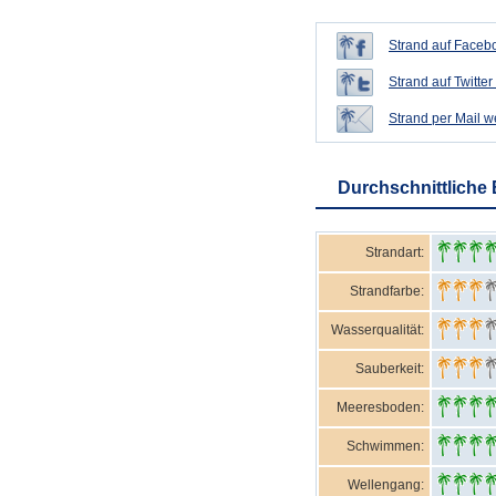
Strand auf Facebo
Strand auf Twitter 
Strand per Mail 
Durchschnittliche
Strandart:
Strandfarbe:
Wasserqualität:
Sauberkeit:
Meeresboden:
Schwimmen:
Wellengang: