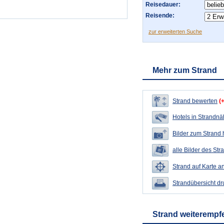
Reisedauer:
Reisende:
zur erweiterten Suche
Mehr zum Strand
Strand bewerten
(
Hotels in Strandn
Bilder zum Strand
alle Bilder des Str
Strand auf Karte a
Strandübersicht d
Strand weiterempf