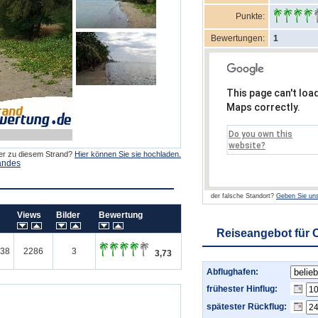
Punkte:
Bewertungen:
1
This page can't loa
Maps correctly.
Do you own this
website?
der zu diesem Strand?
Hier können Sie sie hochladen.
andes
der falsche Standort?
Geben Sie uns
m
Views
Bilder
Bewertung
Reiseangebot für 
038
2286
3
3,73
Abflughafen:
frühester Hinflug:
spätester Rückflug: