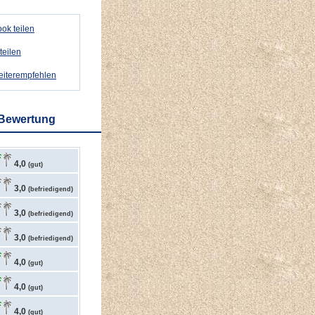
ok teilen
teilen
weiterempfehlen
 Bewertung
4,0
(gut)
3,0
(befriedigend)
3,0
(befriedigend)
3,0
(befriedigend)
4,0
(gut)
4,0
(gut)
4,0
(gut)