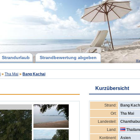
Strandurlaub
Strandbewertung abgeben
Wa
i
»
Tha Mai
»
Bang Kachai
Kurzübersicht
Strand:
Bang Kach
Ort:
Tha Mai
Landesteil:
Chanthabu
Land:
Thailan
Kontinent:
Asien