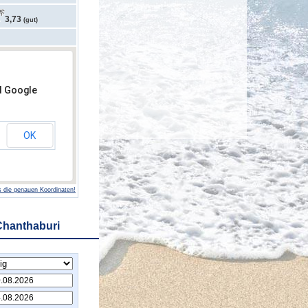
3,73
(gut)
d Google
OK
 die genauen Koordinaten!
Chanthaburi