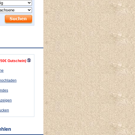
+50€ Gutschein)
ähe
 hochladen
andes
nzeigen
rucken
ehlen