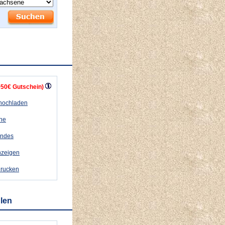
+50€ Gutschein)
 hochladen
ähe
andes
nzeigen
drucken
hlen