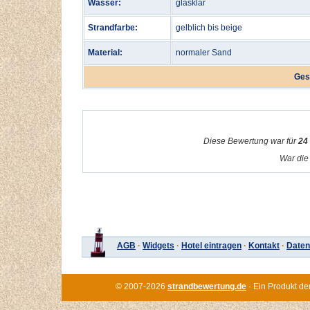
Wasser:
glasklar
Strandfarbe:
gelblich bis beige
Material:
normaler Sand
Ges
Diese Bewertung war für
24
War die 
AGB
·
Widgets
·
Hotel eintragen
·
Kontakt
·
Daten
© 2007-2026
strandbewertung.de
· Ein Produkt de