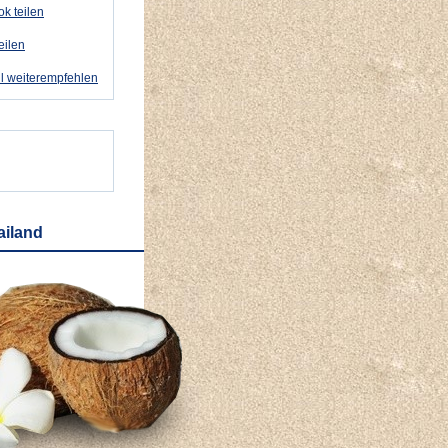
k teilen
eilen
l weiterempfehlen
ailand