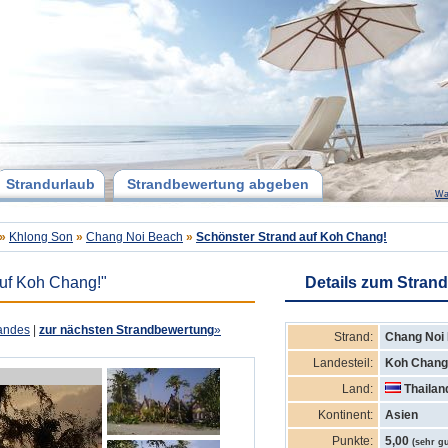
Strandurlaub
Strandbewertung abgeben
Wa
»
Khlong Son
»
Chang Noi Beach
»
Schönster Strand auf Koh Chang!
auf Koh Chang!"
Details zum Strand
andes
|
zur nächsten Strandbewertung
»
Strand:
Chang Noi
Landesteil:
Koh Chang
Land:
Thailan
Kontinent:
Asien
Punkte:
5,00
(sehr gu