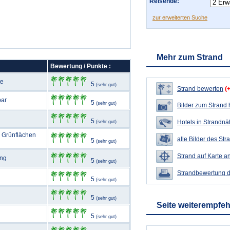
Reisende:
zur erweiterten Suche
Mehr zum Strand
Bewertung / Punkte :
te
5
(sehr gut)
Strand bewerten
(
bar
5
(sehr gut)
Bilder zum Strand
5
Hotels in Strandn
(sehr gut)
 Grünflächen
alle Bilder des Str
5
(sehr gut)
Strand auf Karte a
ang
5
(sehr gut)
Strandbewertung 
5
(sehr gut)
5
(sehr gut)
Seite weiterempfe
5
(sehr gut)