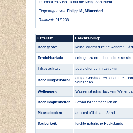
traumhaften Ausblick auf die Klong Son Bucht.
Eingetragen von
:
Philipp M., Männedorf
Reisezeit:
01/2038
Kriterium:
Beschreibung:
Badegäste:
keine, oder fast keine weiteren Gäs
Erreichbarkeit:
sehr gut zu erreichen, direkt anfahr
Infrastruktur:
ausreichende Infrastruktur
einige Gebäude zwischen Frei- und
Bebauungszustand:
vorhanden
Wellengang:
Wasser ist ruhig, fast kein Welleng
Bademöglichkeiten:
Strand fällt gemächlich ab
Meeresboden:
ausschließlich aus Sand
Sauberkeit:
leichte natürliche Rückstände