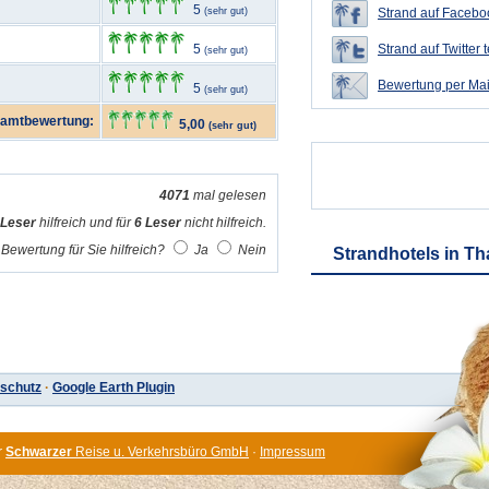
5
(sehr gut)
Strand auf Faceboo
5
Strand auf Twitter t
(sehr gut)
Bewertung per Mai
5
(sehr gut)
amtbewertung:
5,00
(sehr gut)
4071
mal gelesen
 Leser
hilfreich und für
6 Leser
nicht hilfreich.
Bewertung für Sie hilfreich?
Ja
Nein
Strandhotels in Th
schutz
·
Google Earth Plugin
r
Schwarzer
Reise u. Verkehrsbüro GmbH
·
Impressum