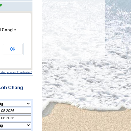
d Google
OK
 die genauen Koordinaten!
 Koh Chang