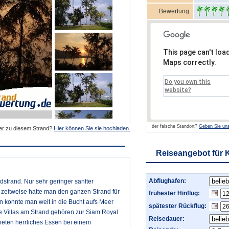
Bewertung:
This page can't loa
Maps correctly.
Do you own this
website?
der falsche Standort?
Geben Sie uns
der zu diesem Strand?
Hier können Sie sie hochladen.
Reiseangebot für
Abflughafen:
strand. Nur sehr geringer sanfter
 zeitweise hatte man den ganzen Strand für
frühester Hinflug:
en konnte man weit in die Bucht aufs Meer
spätester Rückflug:
 Villas am Strand gehören zur Siam Royal
Reisedauer:
eten herrliches Essen bei einem