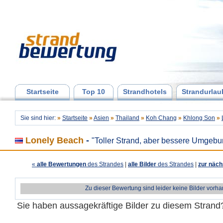
Startseite
Top 10
Strandhotels
Strandurlau
Sie sind hier:
»
Startseite
»
Asien
»
Thailand
»
Koh Chang
»
Khlong Son
»
Lonely Beach
-
"Toller Strand, aber bessere Umgebu
«
alle Bewertungen
des Strandes
|
alle Bilder
des Strandes
|
zur näch
Zu dieser Bewertung sind leider keine Bilder vorh
Sie haben aussagekräftige Bilder zu diesem Stran