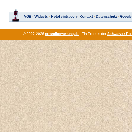
AGB
·
Widgets
·
Hotel eintragen
·
Kontakt
·
Datenschutz
·
Google
© 2007-2026
strandbewertung.de
· Ein Produkt der
Schwarzer
Rei