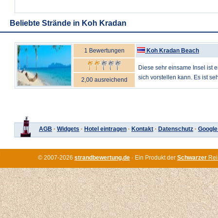
Beliebte Strände in Koh Kradan
1 Bewertungen
Koh Kradan Beach
Diese sehr einsame Insel ist 
sich vorstellen kann. Es ist seh
2,00 ausreichend
AGB
·
Widgets
·
Hotel eintragen
·
Kontakt
·
Datenschutz
·
Google
© 2007-2026
strandbewertung.de
· Ein Produkt der
Schwarzer
Rei