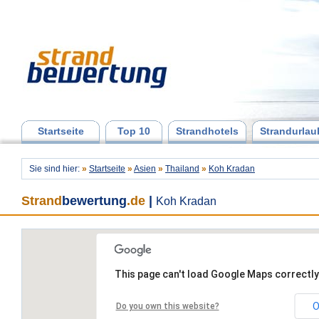
Startseite
Top 10
Strandhotels
Strandurlau
Sie sind hier:
»
Startseite
»
Asien
»
Thailand
»
Koh Kradan
Strand
bewertung
.de
|
Koh Kradan
This page can't load Google Maps correctly
O
Do you own this website?