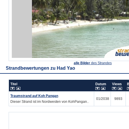
alle Bilder
des Strandes
Strandbewertungen zu
Had Yao
Titel
Datum
Views
Traumstrand auf Koh Pangan
01/2038
9893
Dieser Strand ist im Nordwesten von KohPangan..