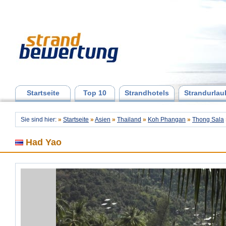
Startseite
Top 10
Strandhotels
Strandurlau
Sie sind hier:
»
Startseite
»
Asien
»
Thailand
»
Koh Phangan
»
Thong Sala
Had Yao