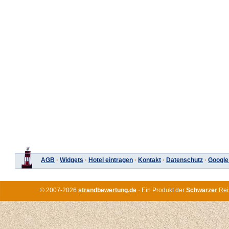
AGB
·
Widgets
·
Hotel eintragen
·
Kontakt
·
Datenschutz
·
Google
© 2007-2026
strandbewertung.de
· Ein Produkt der
Schwarzer
Rei