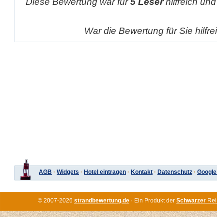
Diese Bewertung war für
5 Leser
hilfreich und
War die Bewertung für Sie hilfr
AGB
·
Widgets
·
Hotel eintragen
·
Kontakt
·
Datenschutz
·
Google
© 2007-2026
strandbewertung.de
· Ein Produkt der
Schwarzer
Rei