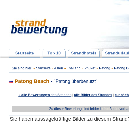
Startseite
Top 10
Strandhotels
Strandurlau
Sie sind hier:
»
Startseite
»
Asien
»
Thailand
»
Phuket
»
Patong
»
Patong B
Patong Beach
-
"Patong überbenutzt"
«
alle Bewertungen
des Strandes
|
alle Bilder
des Strandes
|
zur näch
Zu dieser Bewertung sind leider keine Bilder vorh
Sie haben aussagekräftige Bilder zu diesem Stran