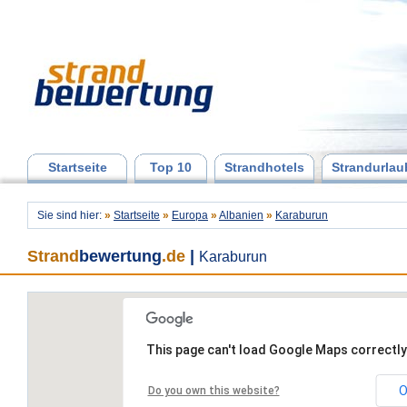
Startseite
Top 10
Strandhotels
Strandurlau
Sie sind hier:
»
Startseite
»
Europa
»
Albanien
»
Karaburun
Strand
bewertung
.de
|
Karaburun
This page can't load Google Maps correctly
O
Do you own this website?