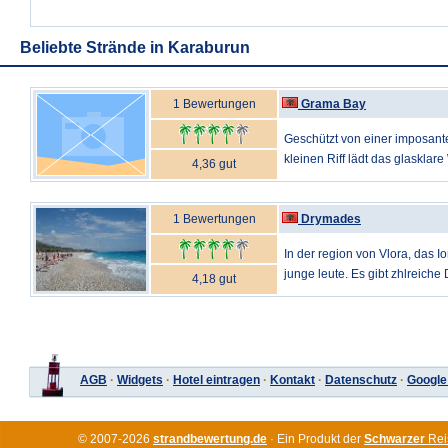
Beliebte Strände in Karaburun
1 Bewertungen
Grama Bay
Geschützt von einer imposan
kleinen Riff lädt das glaskla
4,36 gut
1 Bewertungen
Drymades
In der region von Vlora, das Io
junge leute. Es gibt zhlreiche 
4,18 gut
AGB
·
Widgets
·
Hotel eintragen
·
Kontakt
·
Datenschutz
·
Google
© 2007-2026
strandbewertung.de
· Ein Produkt der
Schwarzer
Rei