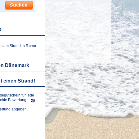
ø
ls am Strand in Rømø:
en Dänemark
t einen Strand!
isegutschein für jede
lichte Bewertung!
wertung abgeben.