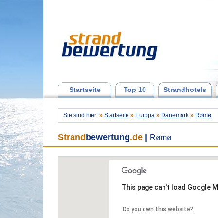
Startseite
Top 10
Strandhotels
Sie sind hier:
»
Startseite
»
Europa
»
Dänemark
»
Rømø
Strand
bewertung
.de
|
Rømø
This page can't load Google M
Do you own this website?