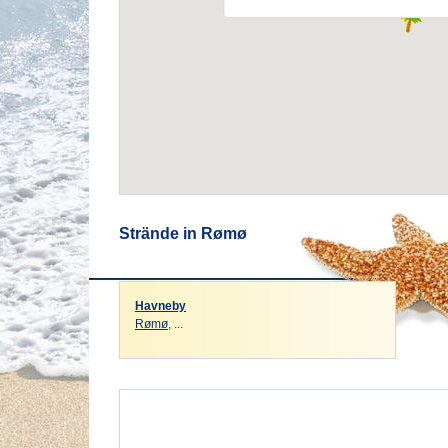
Strände in Rømø
Havneby
Rømø
, ...