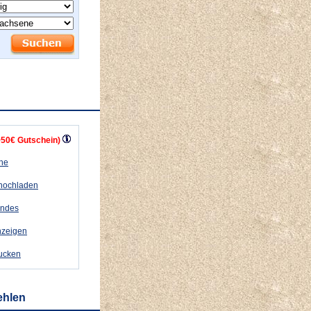
+50€ Gutschein)
ähe
 hochladen
andes
nzeigen
rucken
ehlen