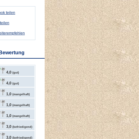
ok teilen
teilen
weiterempfehlen
 Bewertung
4,0
(gut)
4,0
(gut)
1,0
(mangelhaft)
1,0
(mangelhaft)
1,0
(mangelhaft)
3,0
(befriedigend)
3,0
(befriedigend)