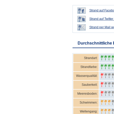
Strand auf Facebo
Strand auf Twitter 
Strand per Mail 
Durchschnittliche
Strandart:
Strandfarbe:
Wasserqualität:
Sauberkeit:
Meeresboden:
Schwimmen:
Wellengang: