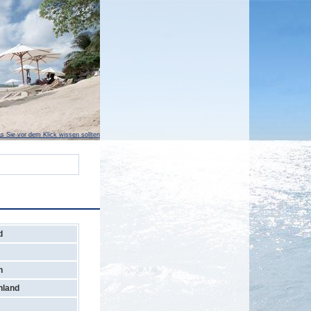
s Sie vor dem Klick wissen sollten
d
n
hland