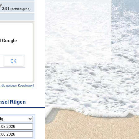
2,91
(befriedigend)
d Google
OK
 die genauen Koordinaten!
Insel Rügen