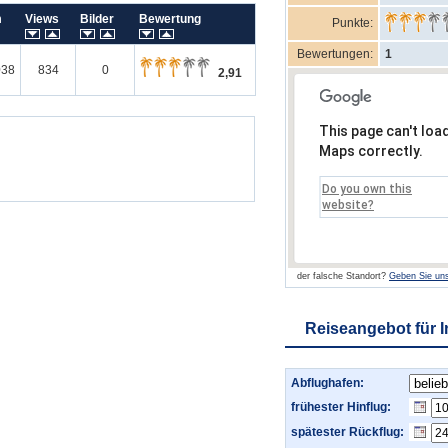
m
Views
Bilder
Bewertung
Punkte:
Bewertungen:
1
038
834
0
2,91
This page can't loa
Maps correctly.
Do you own this
website?
der falsche Standort?
Geben Sie uns
Reiseangebot für 
Abflughafen:
frühester Hinflug:
spätester Rückflug: