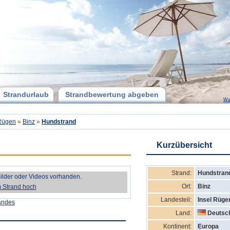
Strandurlaub
Strandbewertung abgeben
Wa
 Rügen
»
Binz
»
Hundstrand
Kurzübersicht
Strand:
Hundstran
Bilder oder Videos vorhanden.
Ort:
Binz
m Strand hoch
Landesteil:
Insel Rüge
andes
Land:
Deutsc
Kontinent:
Europa