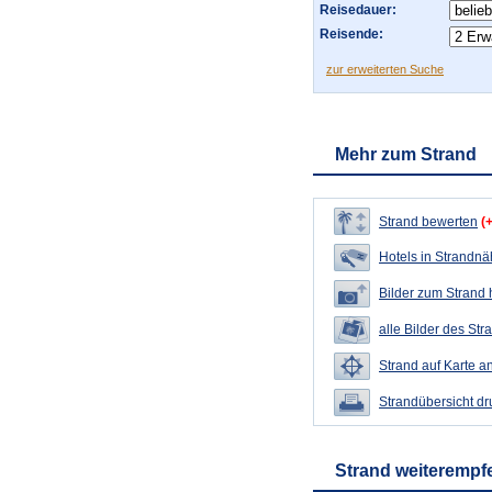
Reisedauer:
Reisende:
zur erweiterten Suche
Mehr zum Strand
Strand bewerten
(
Hotels in Strandn
Bilder zum Strand
alle Bilder des Str
Strand auf Karte a
Strandübersicht d
Strand weiterempf