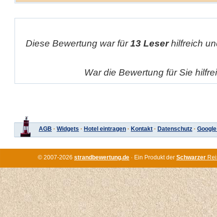
Diese Bewertung war für
13 Leser
hilfreich un
War die Bewertung für Sie hilfr
AGB
·
Widgets
·
Hotel eintragen
·
Kontakt
·
Datenschutz
·
Google
© 2007-2026
strandbewertung.de
· Ein Produkt der
Schwarzer
Rei