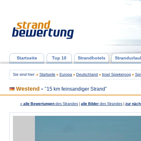
Startseite
Top 10
Strandhotels
Strandurlau
Sie sind hier:
»
Startseite
»
Europa
»
Deutschland
»
Insel Spiekeroog
»
Spi
Westend
-
"15 km feinsandiger Strand"
«
alle Bewertungen
des Strandes
|
alle Bilder
des Strandes
|
zur näch