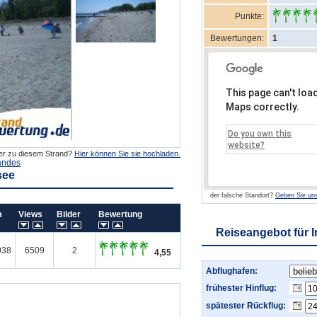
Punkte:
Bewertungen:
1
This page can't loa
Maps correctly.
Do you own this
website?
der zu diesem Strand?
Hier können Sie sie hochladen.
andes
see
der falsche Standort?
Geben Sie uns
um
Views
Bilder
Bewertung
Reiseangebot für 
038
6509
2
4,55
Abflughafen:
frühester Hinflug:
spätester Rückflug: