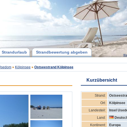
Strandurlaub
Strandbewertung abgeben
Wa
 Usedom
»
Kölpinsee
»
Ostseestrand Kölpinsee
Kurzübersicht
Strand:
Ostseestra
Ort:
Kölpinsee
Landesteil:
Insel Use
Land:
Deutsc
Kontinent:
Europa