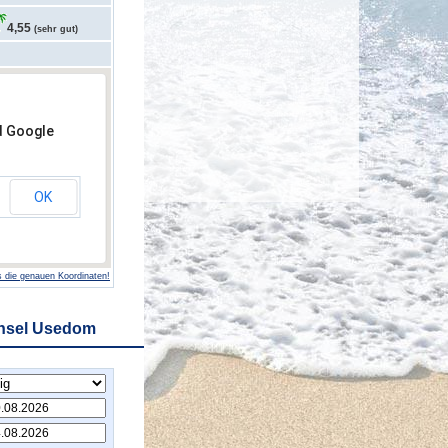
4,55
(sehr gut)
d Google
OK
 die genauen Koordinaten!
Insel Usedom