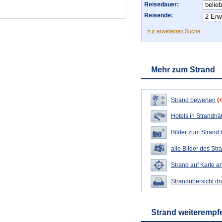
Reisedauer:
Reisende:
zur erweiterten Suche
Mehr zum Strand
Strand bewerten
(
Hotels in Strandn
Bilder zum Strand
alle Bilder des Str
Strand auf Karte a
Strandübersicht d
Strand weiterempf