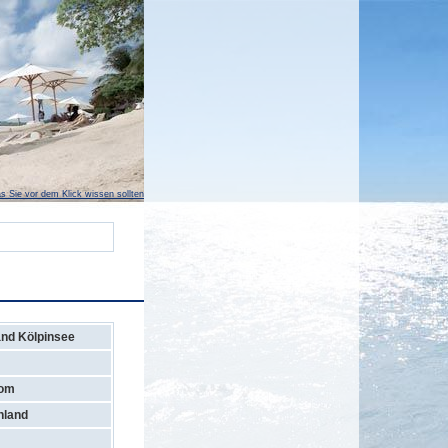
s Sie vor dem Klick wissen sollten
nd Kölpinsee
dom
hland