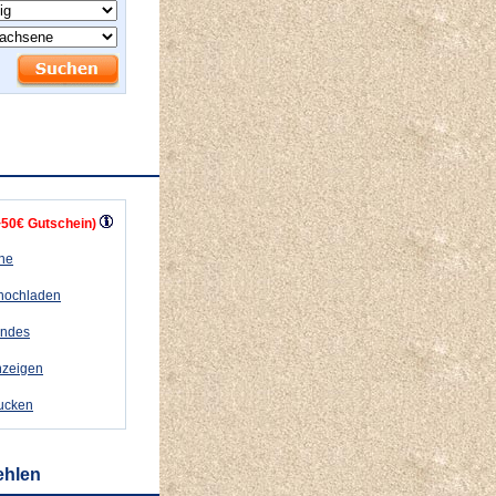
+50€ Gutschein)
ähe
 hochladen
andes
nzeigen
rucken
ehlen