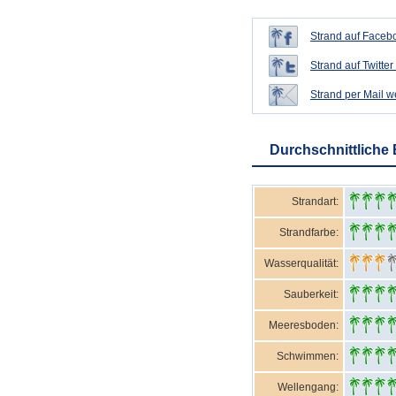
Strand auf Facebo
Strand auf Twitter 
Strand per Mail 
Durchschnittliche
Strandart:
Strandfarbe:
Wasserqualität:
Sauberkeit:
Meeresboden:
Schwimmen:
Wellengang: