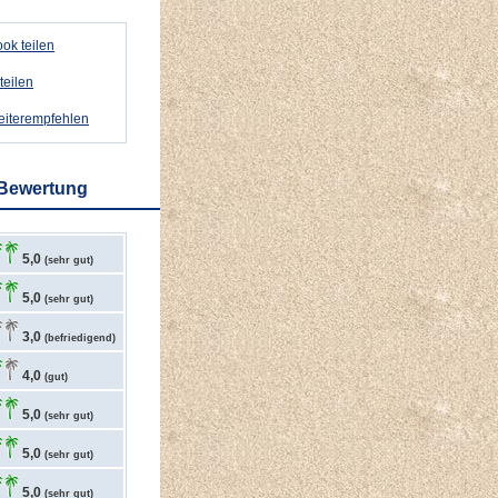
ok teilen
teilen
weiterempfehlen
 Bewertung
5,0
(sehr gut)
5,0
(sehr gut)
3,0
(befriedigend)
4,0
(gut)
5,0
(sehr gut)
5,0
(sehr gut)
5,0
(sehr gut)