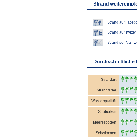
Strand weiterempf
Strand auf Facebo
Strand auf Twitter 
Strand per Mail 
Durchschnittliche
Strandart:
Strandfarbe:
Wasserqualität:
Sauberkeit:
Meeresboden:
Schwimmen: