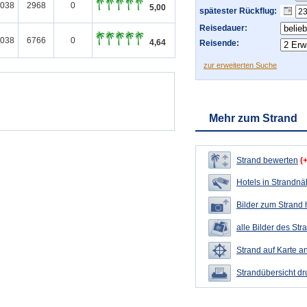
2038
2968
0
5,00
spätester Rückflug:
Reisedauer:
2038
6766
0
4,64
Reisende:
zur erweiterten Suche
Mehr zum Strand
Strand bewerten
(
Hotels in Strandn
Bilder zum Strand
alle Bilder des Str
Strand auf Karte a
Strandübersicht d