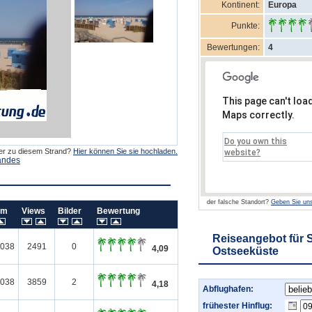
Kontinent:
Europa
Punkte:
Bewertungen:
4
This page can't loa
Maps correctly.
Do you own this
der zu diesem Strand?
Hier können Sie sie hochladen.
website?
andes
der falsche Standort?
Geben Sie uns
um
Views
Bilder
Bewertung
Reiseangebot für 
2038
2491
0
4,09
Ostseeküste
2038
3859
2
4,18
Abflughafen:
frühester Hinflug: