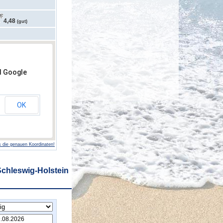
4,48
(gut)
d Google
OK
 die genauen Koordinaten!
Schleswig-Holstein