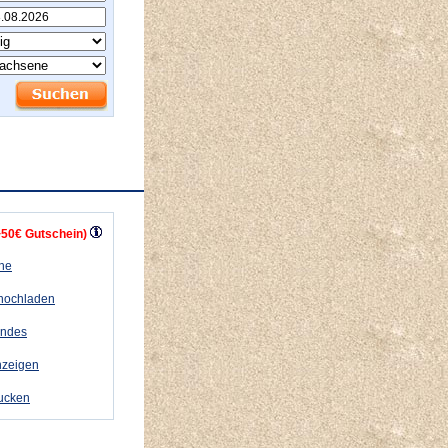
+50€ Gutschein)
ähe
 hochladen
andes
nzeigen
rucken