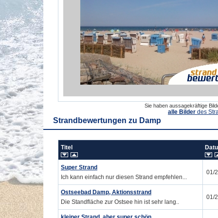
Sie haben aussagekräftige Bil
alle Bilder
des Str
Strandbewertungen zu
Damp
Titel
Dat
Super Strand
01/
Ich kann einfach nur diesen Strand empfehlen...
Ostseebad Damp, Aktionsstrand
01/
Die Standfläche zur Ostsee hin ist sehr lang..
kleiner Strand, aber super schön