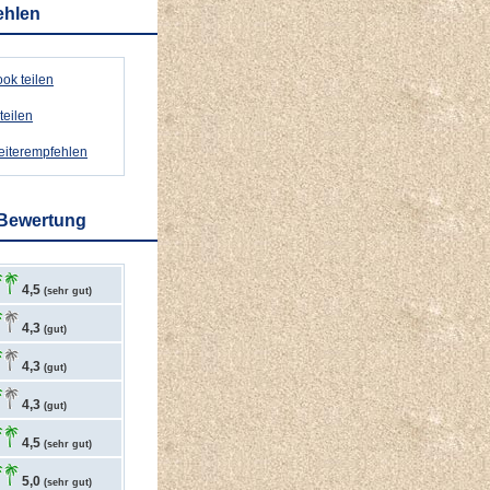
ehlen
ok teilen
teilen
weiterempfehlen
 Bewertung
4,5
(sehr gut)
4,3
(gut)
4,3
(gut)
4,3
(gut)
4,5
(sehr gut)
5,0
(sehr gut)