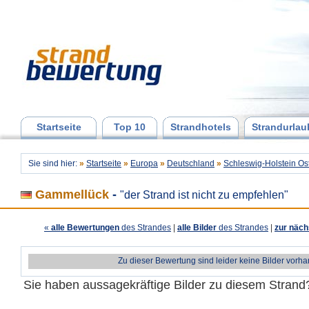
Startseite
Top 10
Strandhotels
Strandurlau
Sie sind hier:
»
Startseite
»
Europa
»
Deutschland
»
Schleswig-Holstein Os
Gammellück
-
"der Strand ist nicht zu empfehlen"
«
alle Bewertungen
des Strandes
|
alle Bilder
des Strandes
|
zur näch
Zu dieser Bewertung sind leider keine Bilder vorh
Sie haben aussagekräftige Bilder zu diesem Stran