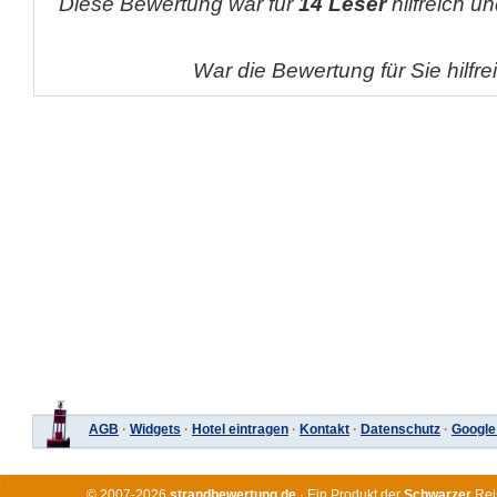
Diese Bewertung war für
14 Leser
hilfreich un
War die Bewertung für Sie hilfr
AGB
·
Widgets
·
Hotel eintragen
·
Kontakt
·
Datenschutz
·
Google
© 2007-2026
strandbewertung.de
· Ein Produkt der
Schwarzer
Rei