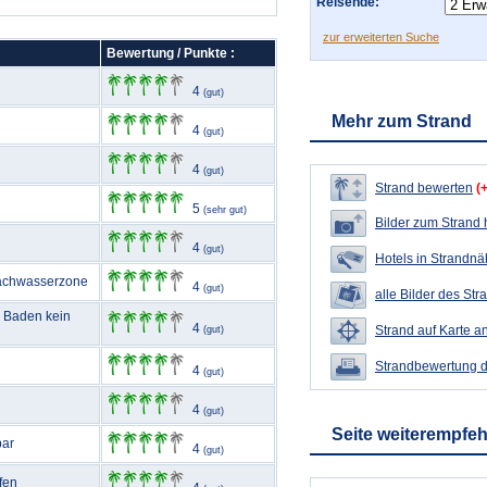
Reisende:
zur erweiterten Suche
Bewertung / Punkte :
4
(gut)
Mehr zum Strand
4
(gut)
4
(gut)
Strand bewerten
(
5
(sehr gut)
Bilder zum Strand
4
(gut)
Hotels in Strandn
Flachwasserzone
4
(gut)
alle Bilder des Str
m Baden kein
4
Strand auf Karte a
(gut)
Strandbewertung 
4
(gut)
4
(gut)
Seite weiterempfe
bar
4
(gut)
fen