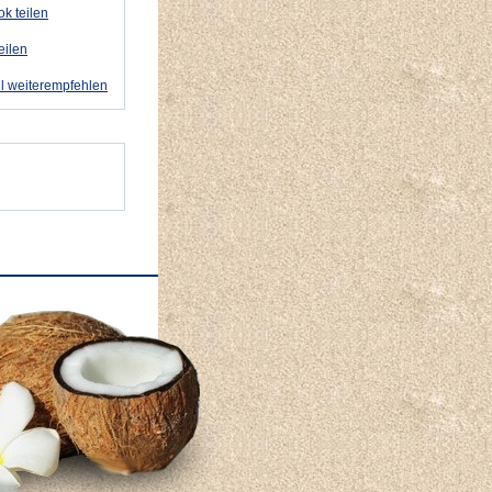
k teilen
eilen
l weiterempfehlen