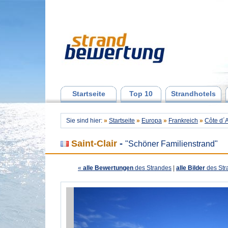
Startseite
Top 10
Strandhotels
Sie sind hier:
»
Startseite
»
Europa
»
Frankreich
»
Côte d´
Saint-Clair
-
"Schöner Familienstrand"
«
alle Bewertungen
des Strandes
|
alle Bilder
des Str