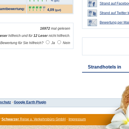
4
(gut)
Strand auf Faceboo
amtbewertung:
4,09
(gut)
Strand auf Twitter t
Bewertung per Mai
16972
mal gelesen
Leser
hilfreich und für
12 Leser
nicht hilfreich.
Bewertung für Sie hilfreich?
Ja
Nein
Strandhotels in
schutz
·
Google Earth Plugin
r
Schwarzer
Reise u. Verkehrsbüro GmbH
·
Impressum