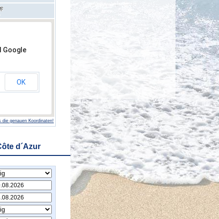
d Google
OK
 die genauen Koordinaten!
Côte d´Azur