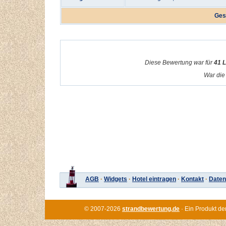
Ges
Diese Bewertung war für
41 
War die 
AGB
·
Widgets
·
Hotel eintragen
·
Kontakt
·
Daten
© 2007-2026
strandbewertung.de
· Ein Produkt de