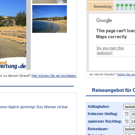
Bewertung:
This page can't loa
Maps correctly.
Do you own this
website?
der falsche Standort?
Geben Sie uns
der zu diesem Strand?
Hier können Sie sie hochladen.
Reiseangebot für 
Abflughafen:
ison täglich gereinigt. Das Wasser ist klar
frühester Hinflug:
spätester Rückflug:
Reisedauer: