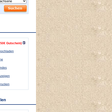
+50€ Gutschein)
 hochladen
ähe
andes
nzeigen
drucken
hlen