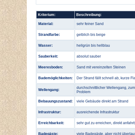
Kriterium:
Beschreibung:
Material:
sehr feiner Sand
Strandfarbe:
gelblich bis beige
Wasser:
hellgrün bis hellblau
Sauberkeit:
absolut sauber
Meeresboden:
Sand mit vereinzelten Steinen
Bademöglichkeiten:
Der Strand fällt schnell ab, kurze 
durchschnittlicher Wellengang, zu
Wellengang:
Problem
Bebauungszustand:
viele Gebäude direkt am Strand
Infrastruktur:
ausreichende Infrastruktur
Erreichbarkeit:
sehr gut zu erreichen, direkt anfahr
Badegäste:
viele Badegäste, aber nicht überlau