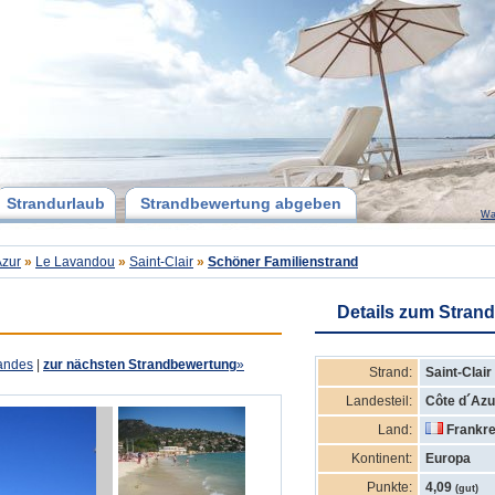
Strandurlaub
Strandbewertung abgeben
Wa
Azur
»
Le Lavandou
»
Saint-Clair
»
Schöner Familienstrand
Details zum Strand
andes
|
zur nächsten Strandbewertung
»
Strand:
Saint-Clair
Landesteil:
Côte d´Azu
Land:
Frankre
Kontinent:
Europa
Punkte:
4,09
(gut)