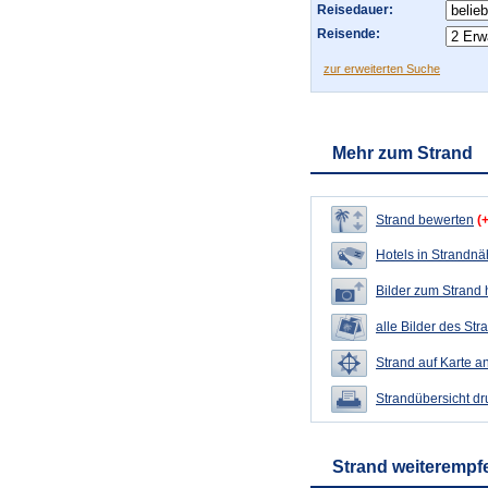
Reisedauer:
Reisende:
zur erweiterten Suche
Mehr zum Strand
Strand bewerten
(
Hotels in Strandn
Bilder zum Strand
alle Bilder des Str
Strand auf Karte a
Strandübersicht d
Strand weiterempf