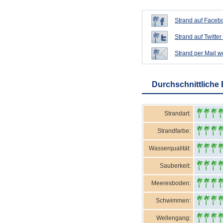
Strand auf Facebo
Strand auf Twitter 
Strand per Mail 
Durchschnittliche
Strandart:
Strandfarbe:
Wasserqualität:
Sauberkeit:
Meeresboden:
Schwimmen:
Wellengang: