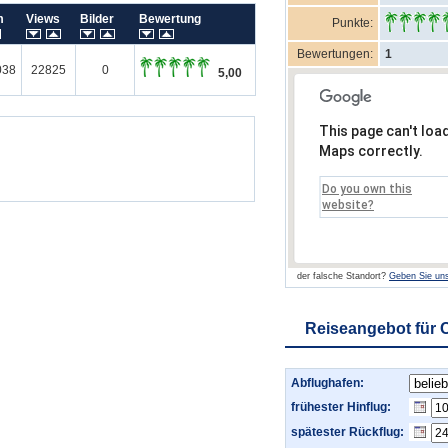
um
Views
Bilder
Bewertung
Punkte:
Bewertungen:
1
038
22825
0
5,00
This page can't loa
Maps correctly.
Do you own this
website?
der falsche Standort?
Geben Sie uns
Reiseangebot für C
Abflughafen:
frühester Hinflug:
spätester Rückflug: