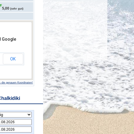
5,00
(sehr gut)
d Google
OK
 die genauen Koordinaten!
halkidiki