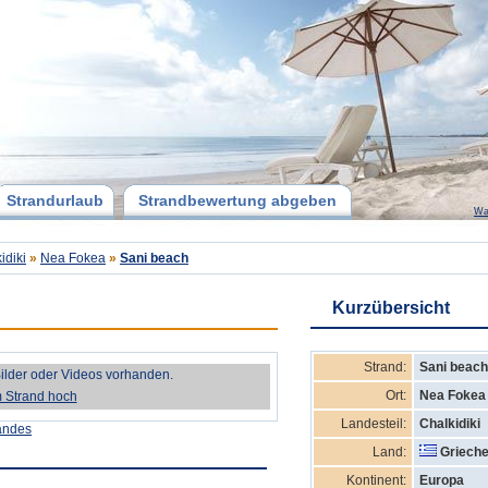
Strandurlaub
Strandbewertung abgeben
Wa
idiki
»
Nea Fokea
»
Sani beach
Kurzübersicht
Strand:
Sani beach
Bilder oder Videos vorhanden.
Ort:
Nea Fokea
m Strand hoch
Landesteil:
Chalkidiki
andes
Land:
Grieche
Kontinent:
Europa