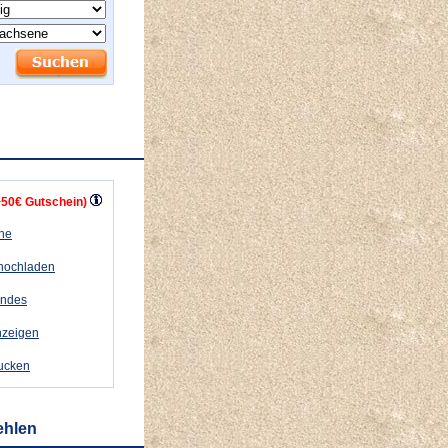
+50€ Gutschein)
ähe
 hochladen
andes
nzeigen
rucken
ehlen