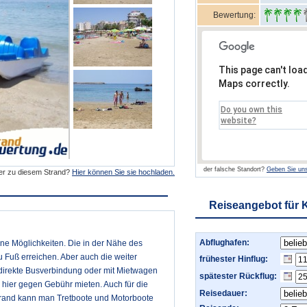
Bewertung:
This page can't loa
Maps correctly.
Do you own this
website?
der falsche Standort?
Geben Sie uns
der zu diesem Strand?
Hier können Sie sie hochladen.
Reiseangebot für 
Abflughafen:
ne Möglichkeiten. Die in der Nähe des
Fuß erreichen. Aber auch die weiter
frühester Hinflug:
direkte Busverbindung oder mit Mietwagen
spätester Rückflug:
hier gegen Gebühr mieten. Auch für die
Reisedauer:
Strand kann man Tretboote und Motorboote