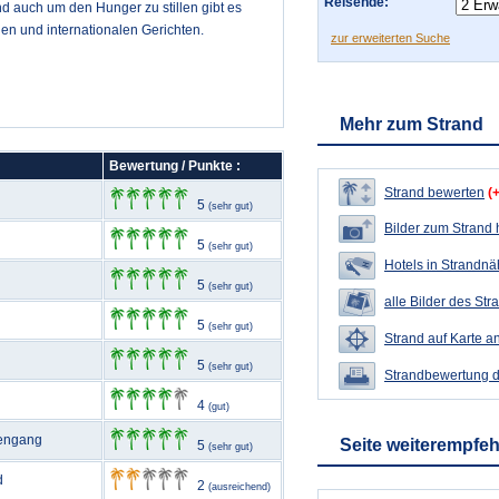
Reisende:
d auch um den Hunger zu stillen gibt es
n und internationalen Gerichten.
zur erweiterten Suche
Mehr zum Strand
Bewertung / Punkte :
Strand bewerten
(
5
(sehr gut)
Bilder zum Strand
5
(sehr gut)
Hotels in Strandn
5
(sehr gut)
alle Bilder des Str
5
(sehr gut)
Strand auf Karte a
5
(sehr gut)
Strandbewertung 
4
(gut)
lengang
Seite weiterempfe
5
(sehr gut)
d
2
(ausreichend)