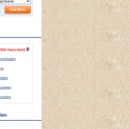
+50€ Gutschein)
 hochladen
ähe
andes
nzeigen
drucken
hlen