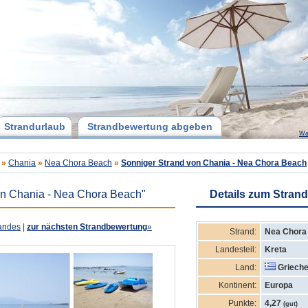
Strandurlaub
Strandbewertung abgeben
Wa
»
Chania
»
Nea Chora Beach
»
Sonniger Strand von Chania - Nea Chora Beach
on Chania - Nea Chora Beach"
Details zum Strand
andes
|
zur nächsten Strandbewertung
»
Strand:
Nea Chora
Landesteil:
Kreta
Land:
Grieche
Kontinent:
Europa
Punkte:
4,27
(gut)