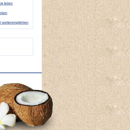
k teilen
eilen
l weiterempfehlen