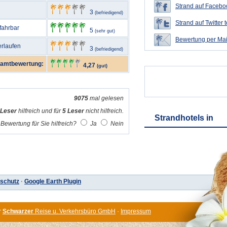
Strand auf Faceboo
3
(befriedigend)
Strand auf Twitter t
nfahrbar
5
(sehr gut)
Bewertung per Mai
erlaufen
3
(befriedigend)
amtbewertung:
4,27
(gut)
9075
mal gelesen
 Leser
hilfreich und für
5 Leser
nicht hilfreich.
Strandhotels in
Bewertung für Sie hilfreich?
Ja
Nein
schutz
·
Google Earth Plugin
r
Schwarzer
Reise u. Verkehrsbüro GmbH
·
Impressum