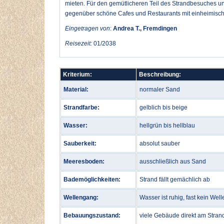
mieten. Für den gemütlicheren Teil des Strandbesuches un
gegenüber schöne Cafes und Restaurants mit einheimische
Eingetragen von
:
Andrea T., Fremdingen
Reisezeit:
01/2038
Kriterium:
Beschreibung:
Material:
normaler Sand
Strandfarbe:
gelblich bis beige
Wasser:
hellgrün bis hellblau
Sauberkeit:
absolut sauber
Meeresboden:
ausschließlich aus Sand
Bademöglichkeiten:
Strand fällt gemächlich ab
Wellengang:
Wasser ist ruhig, fast kein Wel
Bebauungszustand:
viele Gebäude direkt am Stran