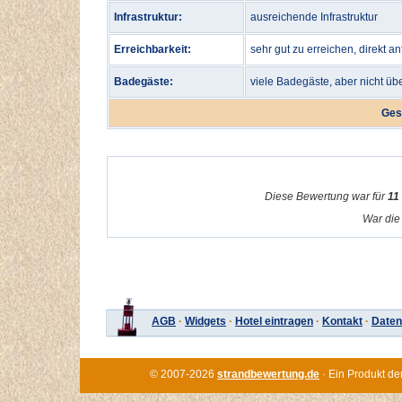
Infrastruktur:
ausreichende Infrastruktur
Erreichbarkeit:
sehr gut zu erreichen, direkt a
Badegäste:
viele Badegäste, aber nicht üb
Ges
Diese Bewertung war für
11
War die 
AGB
·
Widgets
·
Hotel eintragen
·
Kontakt
·
Daten
© 2007-2026
strandbewertung.de
· Ein Produkt de