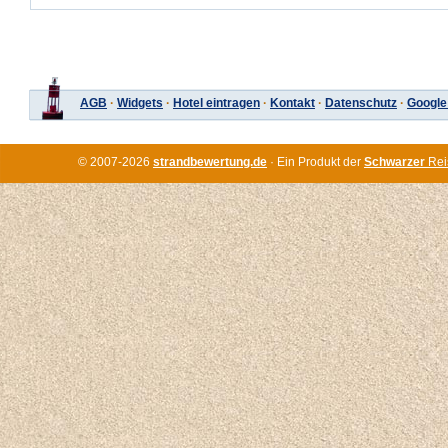
AGB
·
Widgets
·
Hotel eintragen
·
Kontakt
·
Datenschutz
·
Google
© 2007-2026
strandbewertung.de
· Ein Produkt der
Schwarzer
Rei