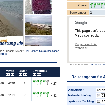
Punkte:
Bewertungen:
2
This page can't loa
Maps correctly.
Do you own this
website?
der zu diesem Strand?
Hier können Sie sie hochladen.
andes
der falsche Standort?
Geben Sie uns
um
Views
Bilder
Bewertung
Reiseangebot für 
038
3569
6
4,27
Abflughafen:
038
4414
9
frühester Hinflug:
4,82
spätester Rückflug: