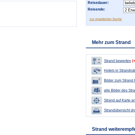
Reisedauer:
Reisende:
zur erweiterten Suche
Mehr zum Strand
Strand bewerten
(
Hotels in Strandn
Bilder zum Strand
alle Bilder des Str
Strand auf Karte a
Strandübersicht d
Strand weiterempf