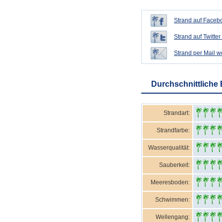
Strand auf Facebo
Strand auf Twitter 
Strand per Mail 
Durchschnittliche
Strandart:
Strandfarbe:
Wasserqualität:
Sauberkeit:
Meeresboden:
Schwimmen:
Wellengang: