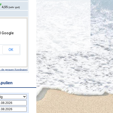
4,55
(sehr gut)
d Google
OK
 die genauen Koordinaten!
Apulien