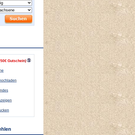
+50€ Gutschein)
ähe
 hochladen
andes
nzeigen
rucken
ehlen