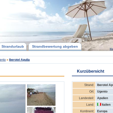
Strandurlaub
Strandbewertung abgeben
Wa
ento
»
Iberotel Apulia
Kurzübersicht
Strand:
Iberotel Ap
Ort:
Ugento
Landesteil:
Apulien
Land:
Italien
Kontinent:
Europa