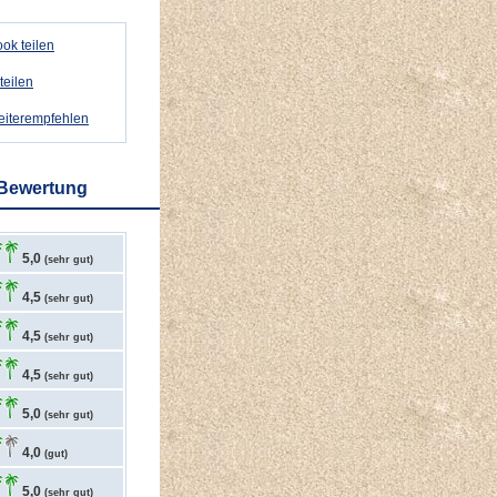
ok teilen
teilen
weiterempfehlen
 Bewertung
5,0
(sehr gut)
4,5
(sehr gut)
4,5
(sehr gut)
4,5
(sehr gut)
5,0
(sehr gut)
4,0
(gut)
5,0
(sehr gut)