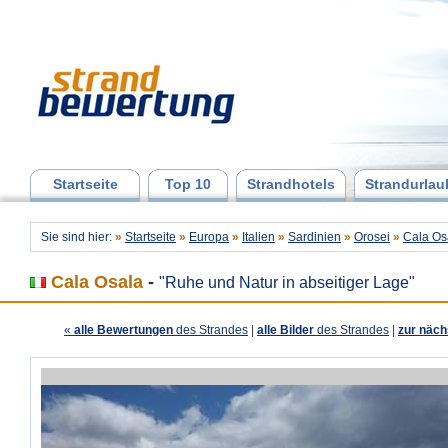
Startseite
Top 10
Strandhotels
Strandurlau
Sie sind hier:
»
Startseite
»
Europa
»
Italien
»
Sardinien
»
Orosei
»
Cala Os
Cala Osala
-
"Ruhe und Natur in abseitiger Lage"
«
alle Bewertungen
des Strandes
|
alle Bilder
des Strandes
|
zur näch