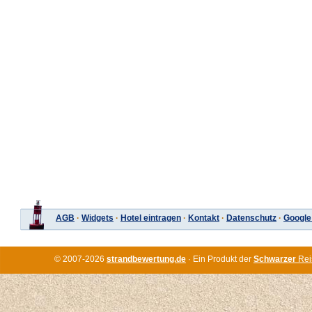
AGB
·
Widgets
·
Hotel eintragen
·
Kontakt
·
Datenschutz
·
Google
© 2007-2026
strandbewertung.de
· Ein Produkt der
Schwarzer
Rei