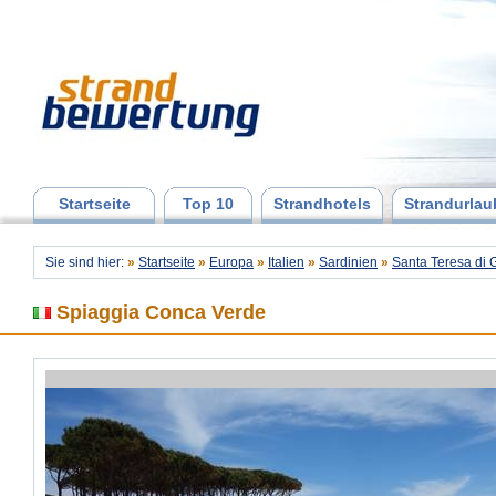
Startseite
Top 10
Strandhotels
Strandurlau
Sie sind hier:
»
Startseite
»
Europa
»
Italien
»
Sardinien
»
Santa Teresa di 
Spiaggia Conca Verde