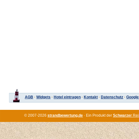
AGB
·
Widgets
·
Hotel eintragen
·
Kontakt
·
Datenschutz
·
Google
© 2007-2026
strandbewertung.de
· Ein Produkt der
Schwarzer
Rei