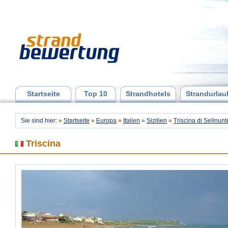
Startseite
Top 10
Strandhotels
Strandurlau
Sie sind hier:
»
Startseite
»
Europa
»
Italien
»
Sizilien
»
Triscina di Selinunt
Triscina