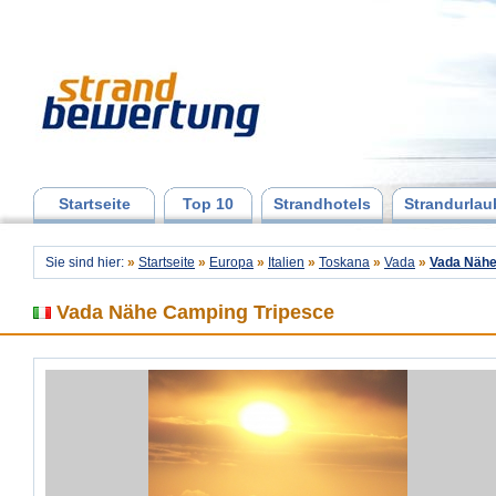
Startseite
Top 10
Strandhotels
Strandurlau
Sie sind hier:
»
Startseite
»
Europa
»
Italien
»
Toskana
»
Vada
»
Vada Nähe
Vada Nähe Camping Tripesce