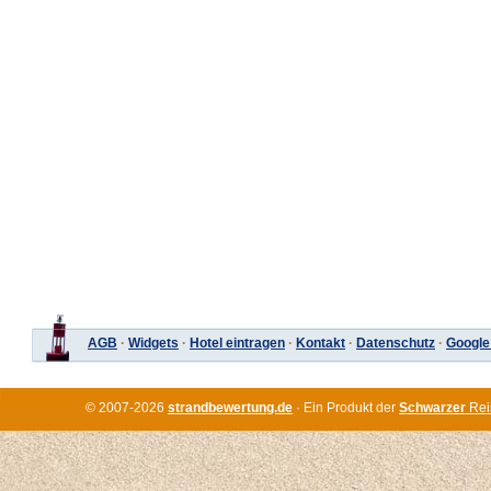
AGB
·
Widgets
·
Hotel eintragen
·
Kontakt
·
Datenschutz
·
Google
© 2007-2026
strandbewertung.de
· Ein Produkt der
Schwarzer
Rei